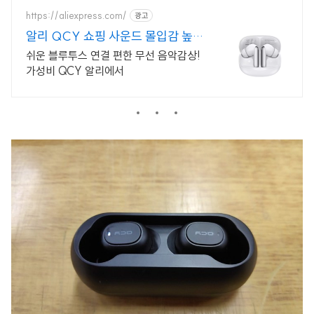
QCY 이어폰을 경험하세요.
https://aliexpress.com/
광고
알리 QCY 쇼핑 사운드 몰입감 높이
는 qcy
쉬운 블루투스 연결 편한 무선 음악감상!
가성비 QCY 알리에서