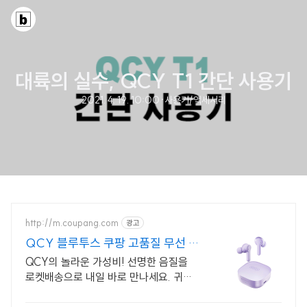
대륙의 실수, QCY T1 간단 사용기
2021. 4. 19. 10:00
·
사용기/액세서리
http://m.coupang.com
광고
QCY 블루투스 쿠팡 고품질 무선 이
어폰
QCY의 놀라운 가성비! 선명한 음질을
로켓배송으로 내일 바로 만나세요. 귀에
착 감기는 편안함! 30일 안심 반품으로